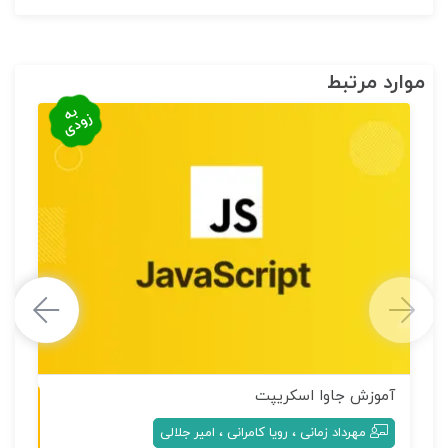
موارد مرتبط
به
زودی
آموزش جاوا اسکریپت
غیرحضوری
،
،
مهرداد زمانی
رویا کامرانی
امیر جلالی