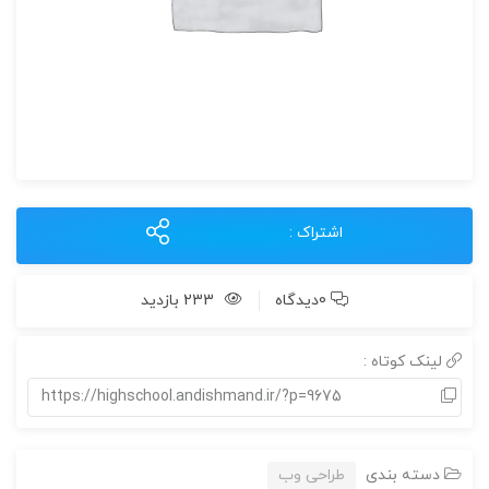
اشتراک :
0دیدگاه
233 بازدید
لینک کوتاه :
https://highschool.andishmand.ir/?p=9675
دسته بندی
طراحی وب