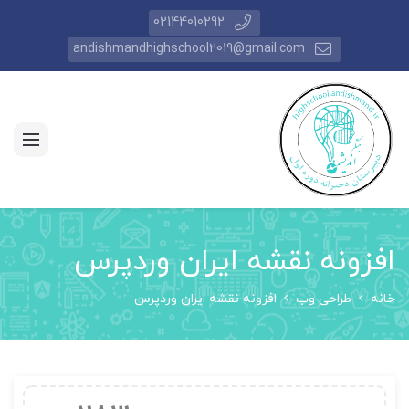
02144010292
andishmandhighschool2019@gmail.com
افزونه نقشه ایران وردپرس
خانه
طراحی وب
افزونه نقشه ایران وردپرس