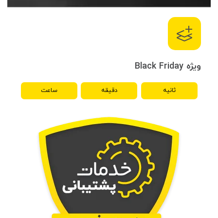
آموزش مقدماتی CSS
شیوا مشایخی
رایگان!
ویژه Black Friday
ثانیه
دقیقه
ساعت
18%
تخفیف
حضوری
آموزش Bootstrap
نازنین توسلی