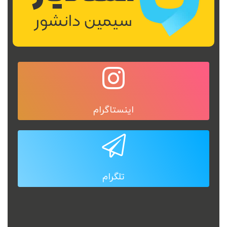
74,000 تومان
اینستاگرام
تلگرام
کتاب صوتی ملت عشق
49,500 تومان