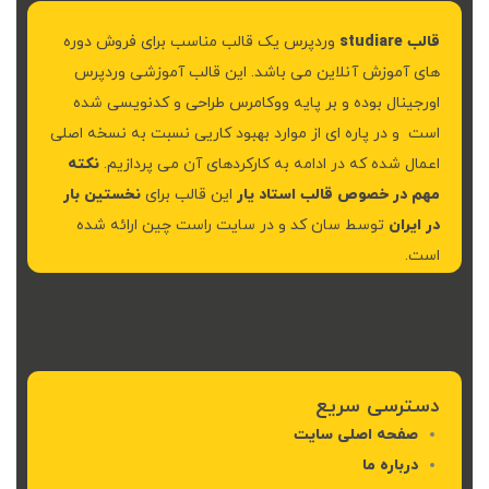
قالب studiare
وردپرس یک قالب مناسب برای فروش دوره
های آموزش آنلاین می باشد. این قالب آموزشی وردپرس
اورجینال بوده و بر پایه ووکامرس طراحی و کدنویسی شده
است و در پاره ای از موارد بهبود کاریی نسبت به نسخه اصلی
اعمال شده که در ادامه به کارکردهای آن می پردازیم.
نکته
مهم در خصوص قالب استاد یار
این قالب برای
نخستین بار
در ایران
توسط سان کد و در سایت راست چین ارائه شده
است.
پدر پولدار، پدر فقیر
128,000 تومان
دسترسی سریع
صفحه اصلی سایت
درباره ما