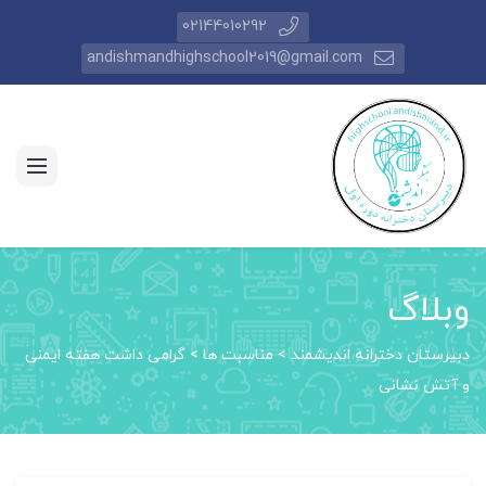
02144010292
andishmandhighschool2019@gmail.com
وبلاگ
دبیرستان دخترانه اندیشمند
>
مناسبت ها
>
گرامی داشت هفته ایمنی
و آتش نشانی