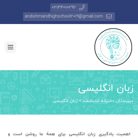
02144010292
andishmandhighschool2019@gmail.com
زبان انگلیسی
دبیرستان دخترانه اندیشمند
>
زبان انگلیسی
اهمیت یادگیری زبان انگلیسی برای همۀ ما روشن است و