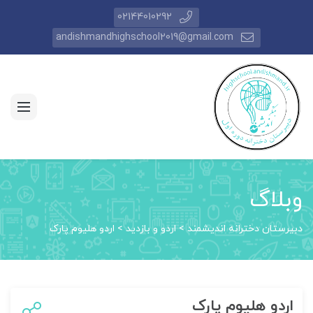
02144010292
andishmandhighschool2019@gmail.com
وبلاگ
دبیرستان دخترانه اندیشمند
>
اردو و بازدید
>
اردو هلیوم پارک
اردو هلیوم پارک